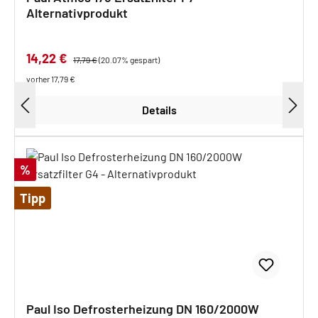
Alternativprodukt
Verkaufspreis:
14,22 €
Regulärer Preis:
17,79 €
(20.07% gespart)
vorher 17,79 €
Details
Rabatt
%
Tipp
Paul Iso Defrosterheizung DN 160/2000W