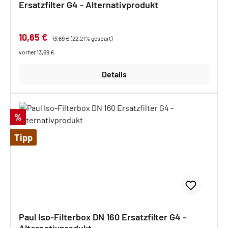
Ersatzfilter G4 - Alternativprodukt
Verkaufspreis:
10,65 €
Regulärer Preis:
13,69 €
(22.21% gespart)
vorher 13,69 €
Details
Rabatt
%
Tipp
Paul Iso-Filterbox DN 160 Ersatzfilter G4 -