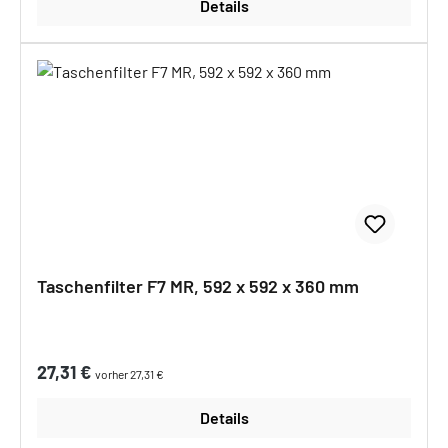
Details
Taschenfilter F7 MR, 592 x 592 x 360 mm
Regulärer Preis:
27,31 €
vorher 27,31 €
Details