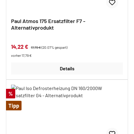
Paul Atmos 175 Ersatzfilter F7 -
Alternativprodukt
Verkaufspreis:
14,22 €
Regulärer Preis:
17,79 €
(20.07% gespart)
vorher 17,79 €
Details
Rabatt
%
Tipp