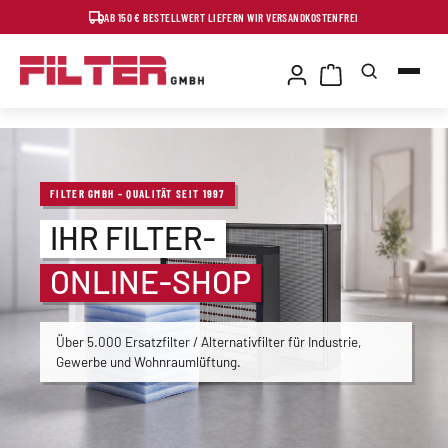
AB 150 € BESTELLWERT LIEFERN WIR VERSANDKOSTENFREI
Zum Hauptinhalt springen
FILTER GMBH – QUALITÄT SEIT 1997
IHR FILTER-
ONLINE-SHOP
Über 5.000 Ersatzfilter / Alternativfilter für Industrie,
Gewerbe und Wohnraumlüftung.