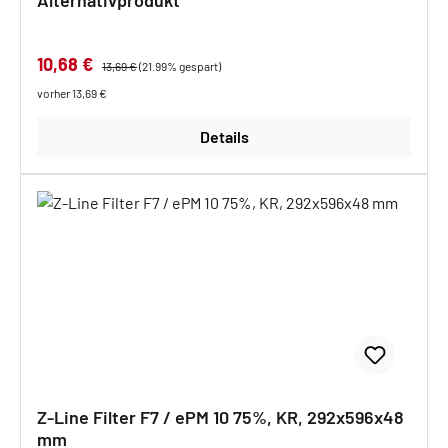
Alternativprodukt
Verkaufspreis:
10,68 €
Regulärer Preis:
13,69 €
(21.99% gespart)
vorher 13,69 €
Details
Z-Line Filter F7 / ePM 10 75%, KR, 292x596x48
mm