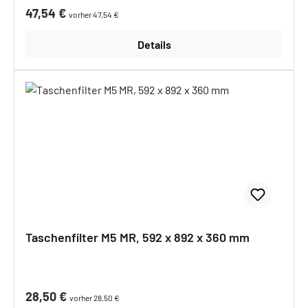
Regulärer Preis:
47,54 €
vorher 47,54 €
Details
Taschenfilter M5 MR, 592 x 892 x 360 mm
Regulärer Preis:
28,50 €
vorher 28,50 €