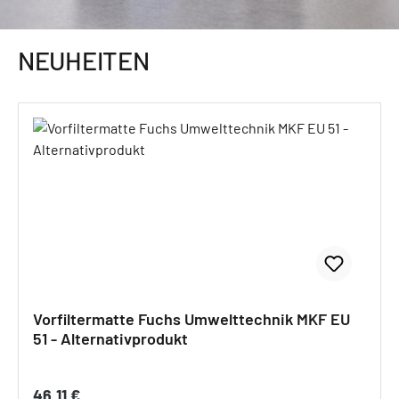
NEUHEITEN
Produktgalerie überspringen
Vorfiltermatte Fuchs Umwelttechnik MKF EU
51 - Alternativprodukt
Regulärer Preis:
46,11 €