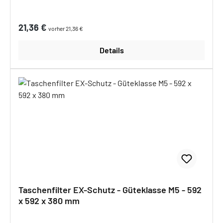
Regulärer Preis:
21,36 €
vorher 21,36 €
Details
Taschenfilter EX-Schutz - Güteklasse M5 - 592
x 592 x 380 mm