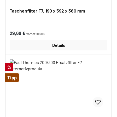
Taschenfilter F7, 190 x 592 x 360 mm
Regulärer Preis:
29,69 €
vorher 29,69 €
Details
Rabatt
%
Tipp