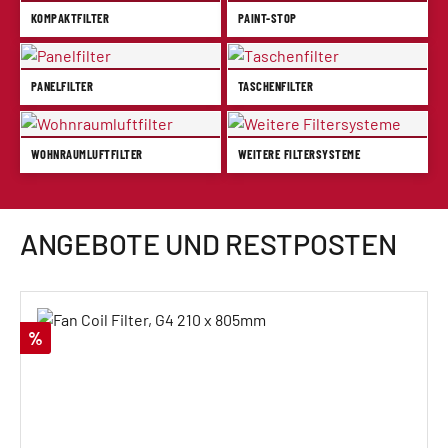
KOMPAKTFILTER
PAINT-STOP
PANELFILTER
TASCHENFILTER
WOHNRAUMLUFTFILTER
WEITERE FILTERSYSTEME
ANGEBOTE UND RESTPOSTEN
Produktgalerie überspringen
Rabatt
%