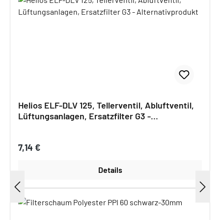
Helios ELF-DLV 125, Tellerventil, Abluftventil,
Lüftungsanlagen, Ersatzfilter G3 -
Alternativprodukt
Regulärer Preis:
7,14 €
Details