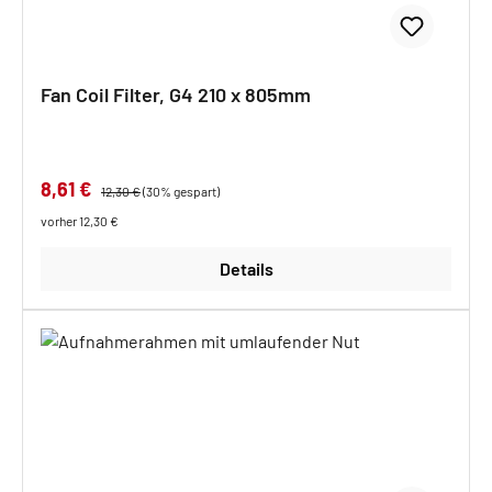
Fan Coil Filter, G4 210 x 805mm
Verkaufspreis:
8,61 €
Regulärer Preis:
12,30 €
(30% gespart)
vorher 12,30 €
Details