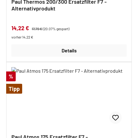
Paul Thermos 200/300 Ersatzfilter F7 -
Alternativprodukt
Verkaufspreis:
14,22 €
Regulärer Preis:
17,79 €
(20.07% gespart)
vorher 14,22 €
Details
Rabatt
%
Tipp
Paul Atmos 175 Ersatzfilter F7 -