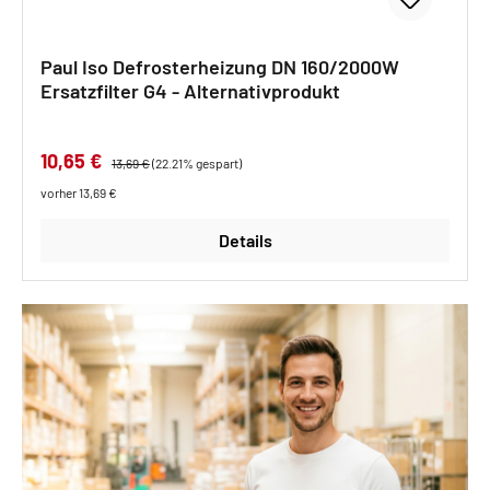
Paul Iso Defrosterheizung DN 160/2000W
Ersatzfilter G4 - Alternativprodukt
Verkaufspreis:
10,65 €
Regulärer Preis:
13,69 €
(22.21% gespart)
vorher 13,69 €
Details