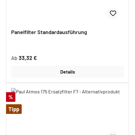
Panelfilter Standardausführung
Regulärer Preis:
Ab
33,32 €
Details
Rabatt
%
Tipp